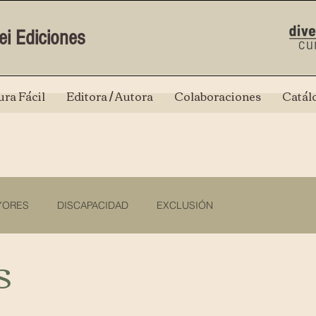
ei Ediciones
ura Fácil
Editora / Autora
Colaboraciones
Catál
YORES
DISCAPACIDAD
EXCLUSIÓN
S
UJERES
ALZHEIMER Y OTRAS DEMENCIAS
INCONFORMI