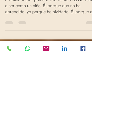
El ladrón de recuerdos
(Publicado por primera vez:19/9/2011) He vuelto
a ser como un niño. Él porque aun no ha
aprendido, yo porque he olvidado. Él porque aun
no sabe hablar, yo porque ya no se cómo se
usan las palabras. Vivo en una casa que cada
día me parece distinta con una mujer de pelo
claro que siempre me sonríe y me pregunta:
papa ¿Cómo estas hoy? y yo le sonrío también
pero no le digo nada, porque no me sale nada. A
veces se sienta conmigo y me pregunta ¿te
acuerdas de cómo se llama esto?