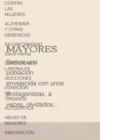
CONTRA
LAS
MUJERES
ALZHEIMER
Y OTRAS
DEMENCIAS
MAYORES
INCONFORMISMO
Salud mental
Somos una
CONDICIONES
LABORALES
población
ADICCIONES
envejecida con unos
DONACION
protagonistas, a
DE
ORGANOS
veces, olvidados...
AUTOCRÍTICA
ABUSO DE
MENORES
INMIGRACIÓN