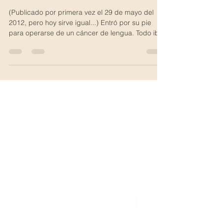
señora. Buenos días.
(Publicado por primera vez el 29 de mayo del
2012, pero hoy sirve igual...) Entró por su pie
para operarse de un cáncer de lengua. Todo iba
bien hasta que algo se complicó y después de
pasar por un infarto, un coma inducido y un mes
en cuidados intensivos en el que casi cada día
les decían que no lo iba a superar, hace tres días
lo han subido a planta. A sus 80 años Candela,
su esposa, se quiere morir. Se quiere morir
porque hoy le han dicho que a Pablo (el señor
del cáncer)